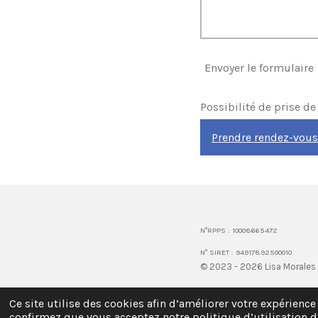
Envoyer le formulaire
Possibilité de prise d
Prendre rendez-vous
N°RPPS : 
N° SIRET : 94917892500010
© 2023 - 2026 Lisa Morales
Ce site utilise des cookies afin d’améliorer votre expérience
confirmez que vous acceptez notre politique d’utilisation d