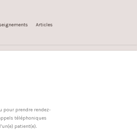
seignements
Articles
u pour prendre rendez-
s appels téléphoniques
un(e) patient(e).