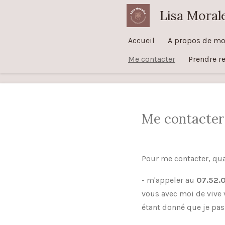
Passer
Lisa Morale
au
contenu
Accueil
A propos de mo
principal
Me contacter
Prendre r
Me contacter
Pour me contacter,
qua
- m'appeler au
07.52.
vous avec moi de vive 
étant donné que je pass